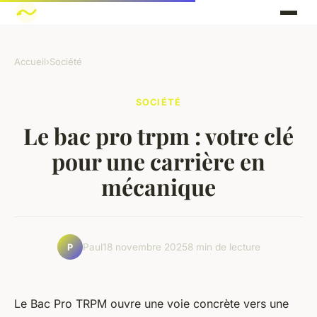
Accueil
›
Société
SOCIÉTÉ
Le bac pro trpm : votre clé
pour une carrière en
mécanique
Paul
18 novembre 2025
8 min de lecture
P
Le Bac Pro TRPM ouvre une voie concrète vers une