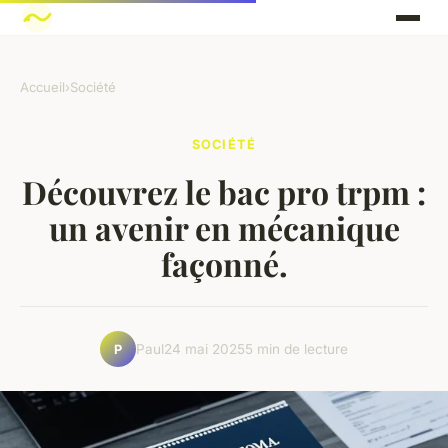
Accueil
›
Société
SOCIÉTÉ
Découvrez le bac pro trpm :
un avenir en mécanique
façonné.
Paul
24 mai 2025
5 min de lecture
P